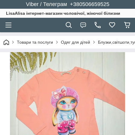
Viber / Телеграм +380506659525
LisaAlisa інтернет-магазин чоловічої, жіночої білизни
Товари та послуги
Одяг для дітей
Блузки,світшоти,ту