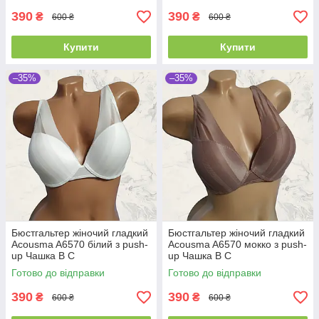
390
390
₴
₴
600 ₴
600 ₴
Купити
Купити
–35%
–35%
Бюстгальтер жіночий гладкий
Бюстгальтер жіночий гладкий
Acousma A6570 білий з push-
Acousma A6570 мокко з push-
up Чашка B C
up Чашка B C
Готово до відправки
Готово до відправки
390
390
₴
₴
600 ₴
600 ₴