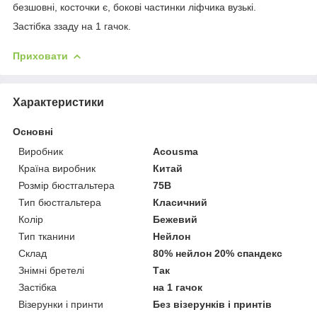
безшовні, косточки є, бокові частинки ліфчика вузькі.
Застібка ззаду на 1 гачок.
Приховати
Характеристики
Основні
Виробник
Acousma
Країна виробник
Китай
Розмір бюстгальтера
75B
Тип бюстгальтера
Класичний
Колір
Бежевий
Тип тканини
Нейлон
Склад
80% нейлон 20% спандекс
Знімні бретелі
Так
Застібка
на 1 гачок
Візерунки і принти
Без візерунків і принтів