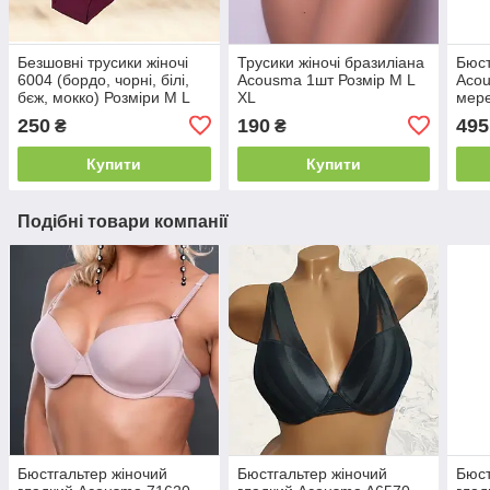
Безшовні трусики жіночі
Трусики жіночі бразиліана
Бюст
6004 (бордо, чорні, білі,
Acousma 1шт Розмір M L
Acou
бєж, мокко) Розміри M L
XL
мере
XL XXL
80C 
250
190
495
₴
₴
Купити
Купити
Подібні товари компанії
Бюстгальтер жіночий
Бюстгальтер жіночий
Бюст