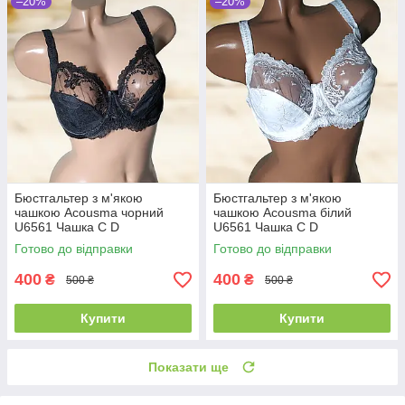
–20%
–20%
Бюстгальтер з м'якою
Бюстгальтер з м'якою
чашкою Acousma чорний
чашкою Acousma білий
U6561 Чашка C D
U6561 Чашка C D
Готово до відправки
Готово до відправки
400
400
₴
₴
500 ₴
500 ₴
Купити
Купити
Показати ще