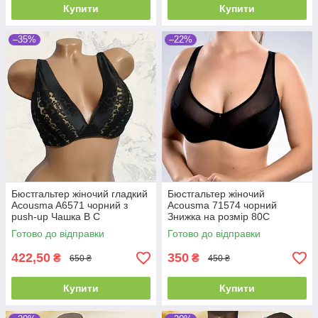
Купити
Купити
–35%
–22%
Бюстгальтер жіночий гладкий
Бюстгальтер жіночий
Acousma A6571 чорний з
Acousma 71574 чорний
push-up Чашка B C
Знижка на розмір 80С
Готово до відправки
Готово до відправки
422,50
350
₴
₴
650 ₴
450 ₴
Купити
Купити