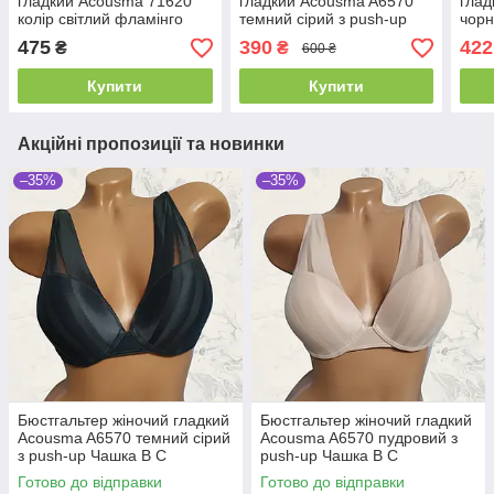
гладкий Acousma 71620
гладкий Acousma A6570
глад
колір світлий фламінго
темний сірий з push-up
чорн
Чашка B C
Чашка B C
C
475
390
422
₴
₴
600 ₴
Купити
Купити
Акційні пропозиції та новинки
–35%
–35%
Бюстгальтер жіночий гладкий
Бюстгальтер жіночий гладкий
Acousma A6570 темний сірий
Acousma A6570 пудровий з
з push-up Чашка B C
push-up Чашка B C
Готово до відправки
Готово до відправки