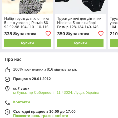
Набір трусів для хлопчика
Труси дитячі для дівчинки
Трус
5 шт в упаковці Розмір 86-
Nicoletta 5 шт в наборі
упак
92 92-98 104-110 110-116
Розмір 128-134 140-146
104 
152-158 158-164
335
350
210
₴/упаковка
₴/упаковка
Купити
Купити
Про нас
100% позитивних з 816 відгуків за рік
Працює з 29.01.2012
м. Луцьк
м Луцьк, пр Соборності , 11 43024, Луцьк, Україна
Контакти
Сьогодні працює з 10:00 до 17:00
Показати весь графік роботи