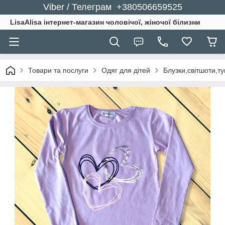
Viber / Телеграм +380506659525
LisaAlisa інтернет-магазин чоловічої, жіночої білизни
Товари та послуги
Одяг для дітей
Блузки,світшоти,ту