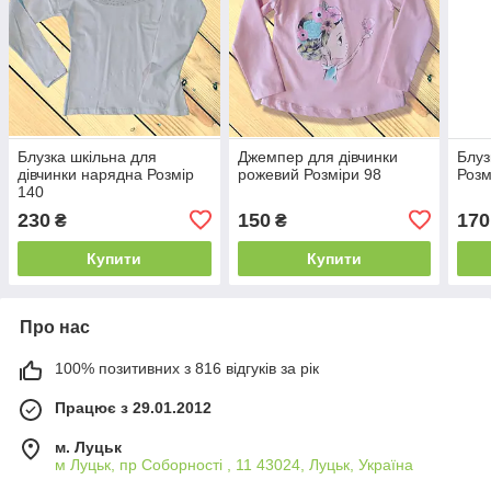
Блузка шкільна для
Джемпер для дівчинки
Блуз
дівчинки нарядна Розмір
рожевий Розміри 98
Розм
140
230
150
170
₴
₴
Купити
Купити
Про нас
100% позитивних з 816 відгуків за рік
Працює з 29.01.2012
м. Луцьк
м Луцьк, пр Соборності , 11 43024, Луцьк, Україна