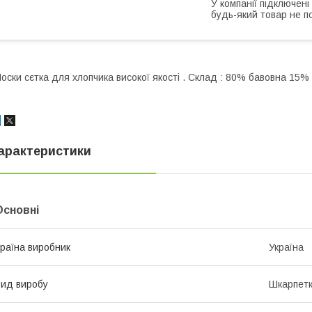
У компанії підключені
будь-який товар не п
оски сєтка для хлопчика високої якості . Склад : 80% бавовна 15%
арактеристики
Основні
раїна виробник
Україна
ид виробу
Шкарпет