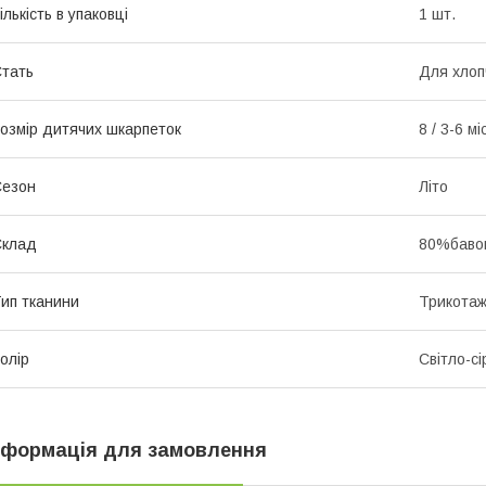
ількість в упаковці
1 шт.
тать
Для хлоп
озмір дитячих шкарпеток
8 / 3-6 мі
Сезон
Літо
Склад
80%бавов
ип тканини
Трикота
олір
Світло-сі
нформація для замовлення