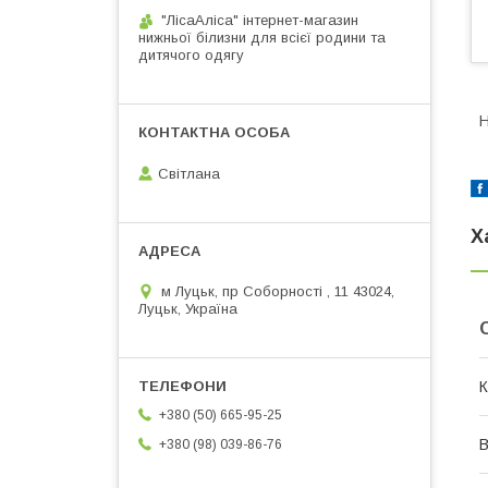
"ЛісаАліса" інтернет-магазин
нижньої білизни для всієї родини та
дитячого одягу
Н
Світлана
Х
м Луцьк, пр Соборності , 11 43024,
Луцьк, Україна
К
+380 (50) 665-95-25
В
+380 (98) 039-86-76