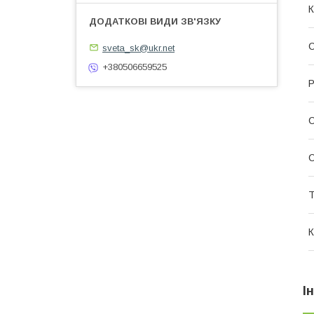
К
С
sveta_sk@ukr.net
+380506659525
Р
Т
К
І