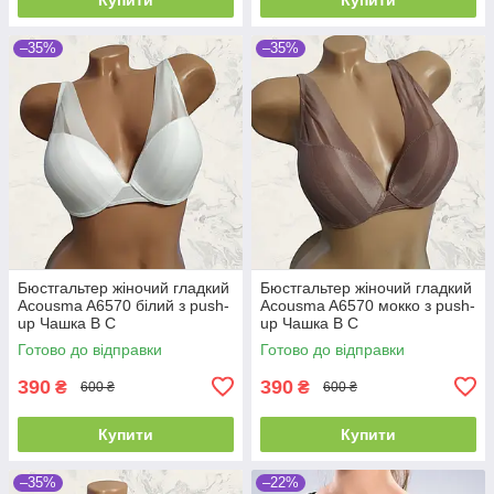
–35%
–35%
Бюстгальтер жіночий гладкий
Бюстгальтер жіночий гладкий
Acousma A6570 білий з push-
Acousma A6570 мокко з push-
up Чашка B C
up Чашка B C
Готово до відправки
Готово до відправки
390
390
₴
₴
600 ₴
600 ₴
Купити
Купити
–35%
–22%