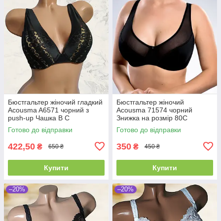
Бюстгальтер жіночий гладкий
Бюстгальтер жіночий
Acousma A6571 чорний з
Acousma 71574 чорний
push-up Чашка B C
Знижка на розмір 80С
Готово до відправки
Готово до відправки
422,50
350
₴
₴
650 ₴
450 ₴
Купити
Купити
–20%
–20%