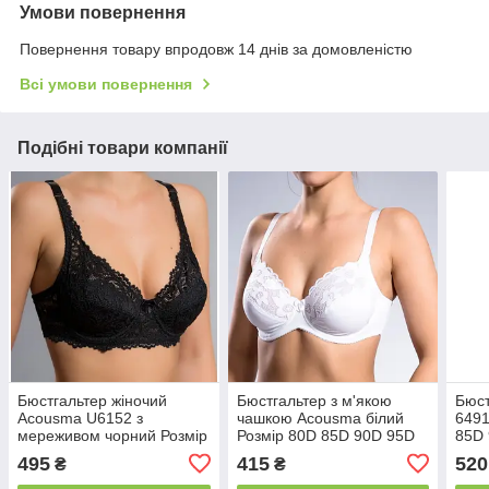
Умови повернення
Повернення товару впродовж 14 днів за домовленістю
Всі умови повернення
Подібні товари компанії
Бюстгальтер жіночий
Бюстгальтер з м'якою
Бюст
Acousma U6152 з
чашкою Acousma білий
6491
мереживом чорний Розмір
Розмір 80D 85D 90D 95D
85D
80C 85C 90C 80D 85D 90D
495
415
520
₴
₴