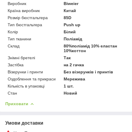
Виробник
Biweier
Країна виробник
Китай
Розмір бюстгальтера
85D
Тип бюстгальтера
Push up
Колір
Білий
Тип тканини
Поліамід
Склад
80%поліамід 10% еластан
10%коттон
Знімні бретелі
Так
Застібка
на 2 гачка
Візерунки і принти
Без візерунків і принтів
Оздоблення та прикраси
Мережива
Кількість в упаковці
1 шт.
Стан
Новий
Приховати
Умови доставки