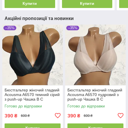
Купити
Купити
Акційні пропозиції та новинки
–35%
–35%
Бюстгальтер жіночий гладкий
Бюстгальтер жіночий гладкий
Acousma A6570 темний сірий
Acousma A6570 пудровий з
з push-up Чашка B C
push-up Чашка B C
Готово до відправки
Готово до відправки
390
390
₴
₴
600 ₴
600 ₴
Купити
Купити