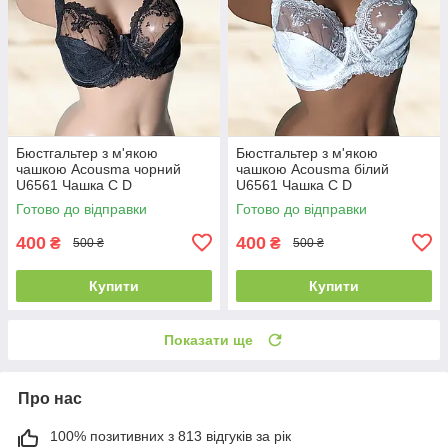
Бюстгальтер з м'якою
Бюстгальтер з м'якою
чашкою Acousma чорний
чашкою Acousma білий
U6561 Чашка C D
U6561 Чашка C D
Готово до відправки
Готово до відправки
400
400
₴
₴
500 ₴
500 ₴
Купити
Купити
Показати ще
Про нас
100% позитивних з 813 відгуків за рік