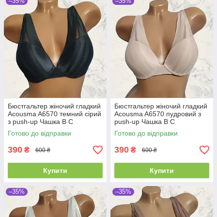
–35%
–35%
Бюстгальтер жіночий гладкий
Бюстгальтер жіночий гладкий
Acousma A6570 темний сірий
Acousma A6570 пудровий з
з push-up Чашка B C
push-up Чашка B C
Готово до відправки
Готово до відправки
390
390
₴
₴
600 ₴
600 ₴
Купити
Купити
–35%
–35%