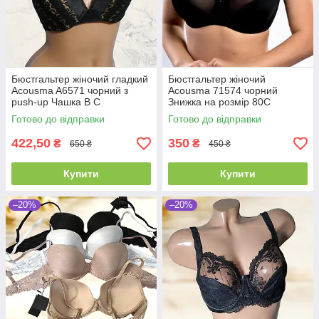
Бюстгальтер жіночий гладкий
Бюстгальтер жіночий
Acousma A6571 чорний з
Acousma 71574 чорний
push-up Чашка B C
Знижка на розмір 80С
Готово до відправки
Готово до відправки
422,50
350
₴
₴
650 ₴
450 ₴
Купити
Купити
–20%
–20%