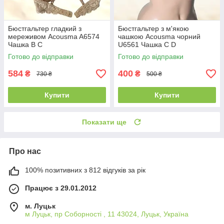
Бюстгальтер гладкий з
Бюстгальтер з м'якою
мереживом Acousma A6574
чашкою Acousma чорний
Чашка B C
U6561 Чашка C D
Готово до відправки
Готово до відправки
584
400
₴
₴
730 ₴
500 ₴
Купити
Купити
Показати ще
Про нас
100% позитивних з 812 відгуків за рік
Працює з 29.01.2012
м. Луцьк
м Луцьк, пр Соборності , 11 43024, Луцьк, Україна