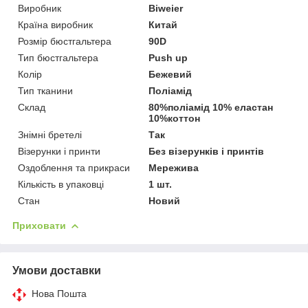
Виробник
Biweier
Країна виробник
Китай
Розмір бюстгальтера
90D
Тип бюстгальтера
Push up
Колір
Бежевий
Тип тканини
Поліамід
Склад
80%поліамід 10% еластан
10%коттон
Знімні бретелі
Так
Візерунки і принти
Без візерунків і принтів
Оздоблення та прикраси
Мережива
Кількість в упаковці
1 шт.
Стан
Новий
Приховати
Умови доставки
Нова Пошта