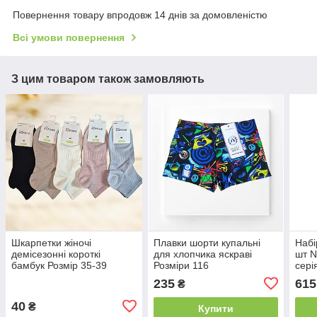
Повернення товару впродовж 14 днів за домовленістю
Всі умови повернення
З цим товаром також замовляють
Шкарпетки жіночі
Плавки шорти купальні
Набі
демісезонні короткі
для хлопчика яскраві
шт N
бамбук Розмір 35-39
Розміри 116
сері
5XL
235
615
₴
40
₴
Купити