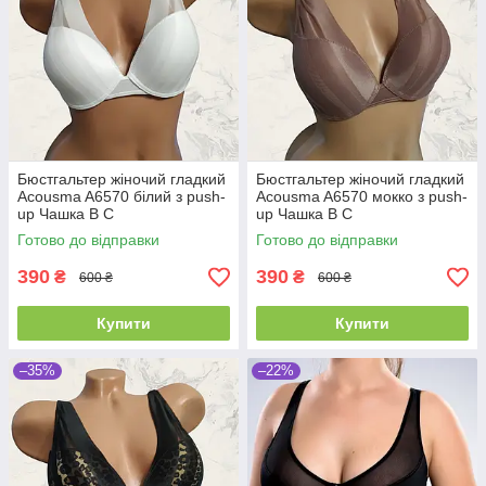
Бюстгальтер жіночий гладкий
Бюстгальтер жіночий гладкий
Acousma A6570 білий з push-
Acousma A6570 мокко з push-
up Чашка B C
up Чашка B C
Готово до відправки
Готово до відправки
390
390
₴
₴
600 ₴
600 ₴
Купити
Купити
–35%
–22%