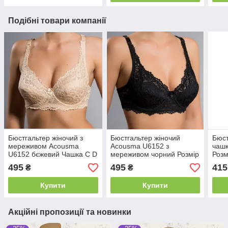
Подібні товари компанії
Бюстгальтер жіночий з
Бюстгальтер жіночий
Бюст
мереживом Acousma
Acousma U6152 з
чаш
U6152 бєжевий Чашка C D
мереживом чорний Розмір
Розм
80C 85C 90C 80D 85D 90D
495
495
415
₴
₴
Купити
Купити
Акційні пропозиції та новинки