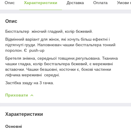
Опис
Характеристики
Доставка
Оплата
Умови 
Опис
Бюстгальтер жіночий гладкий, колір бєжевий.
Відмінний варіант для жінок, які хочуть більш ефектні і
підтягнуті груди. Наповнювач чашки бюстгальтера тонкий
поролон. Є push-up
Бретеля знімна, середньої товщини,регульована. Тканина
чашки гладка, колір бюстгальтера бєжевий, є мереживні
вставочки. Чашки безшовні, косточки є, бокові частинки
ліфчика мереживні середні.
Застібка ззаду на 3 гачка.
Приховати
Характеристики
Основні