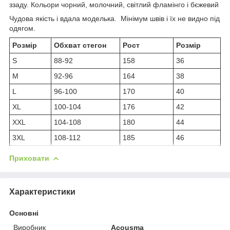
ззаду. Кольори чорний, молочний, світлий фламінго і бєжевий
Чудова якість і вдала моделька. Мінімум швів і їх не видно під
одягом.
Розмір
Обхват стегон
Рост
Розмір
S
88-92
158
36
M
92-96
164
38
L
96-100
170
40
XL
100-104
176
42
XXL
104-108
180
44
3XL
108-112
185
46
Приховати
Характеристики
Основні
Виробник
Acousma