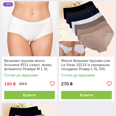
–5%
Безшовні трусики жіночі
Жіночі безшовні трусики-сліп
Acousma 6511 (чорні, мокко,
La Vivas 10214 із середньою
фламінго) Розміри M L XL
посадкою Розмір L XL XXL
XXL
Готово до відправки
Готово до відправки
190
270
₴
₴
200 ₴
Купити
Купити