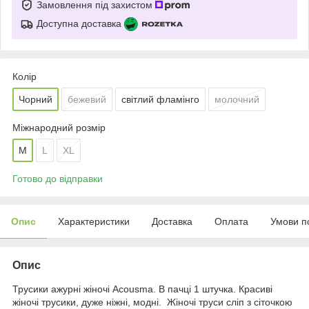
Замовлення під захистом
Доступна доставка
Колір
Чорний
бежевий
світлий фламінго
молочний
Міжнародний розмір
M
L
XL
Готово до відправки
Опис
Характеристики
Доставка
Оплата
Умови п
Опис
Трусики ажурні жіночі Acousma. В пачці 1 штучка. Красиві
жіночі трусики, дуже ніжні, модні. Жіночі труси сліп з сіточкою