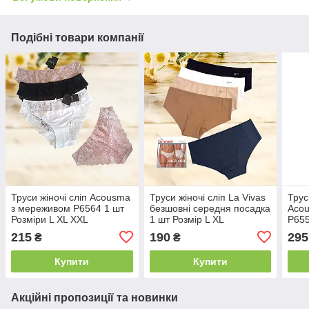
Подібні товари компанії
Труси жіночі сліп Acousma
Труси жіночі сліп La Vivas
Трус
з мереживом P6564 1 шт
безшовні середня посадка
Aco
Розміри L XL XXL
1 шт Розмір L XL
P655
XXL
215
190
295
₴
₴
Купити
Купити
Акційні пропозиції та новинки