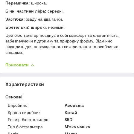
Перемичка:
широка.
Бічні частини ліфа:
середні.
Застібка:
ззаду на два гачки.
Бретельки: широкі
, незнімні.
Цей бюстгальтер поєднує в собі комфорт та елегантність,
забезпечуючи підтримку та природну форму. Відмінно
підходить для повсякденного використання та особливих
випадків.
Приховати
Характеристики
Основні
Виробник
Acousma
Країна виробник
Китай
Розмір бюстгальтера
85D
Тип бюстгальтера
М'яка чашка
Колір
Мокко