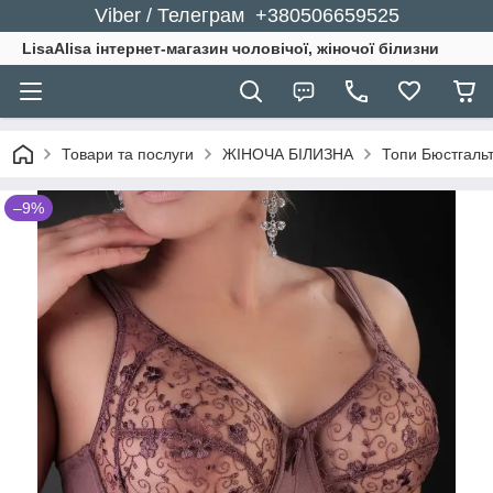
Viber / Телеграм +380506659525
LisaAlisa інтернет-магазин чоловічої, жіночої білизни
Товари та послуги
ЖІНОЧА БІЛИЗНА
Топи Бюстгальт
–9%