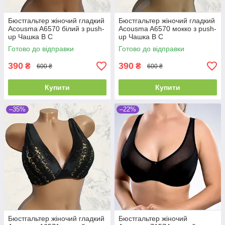
Бюстгальтер жіночий гладкий
Бюстгальтер жіночий гладкий
Acousma A6570 білий з push-
Acousma A6570 мокко з push-
up Чашка B C
up Чашка B C
Готово до відправки
Готово до відправки
390
390
₴
₴
600 ₴
600 ₴
Купити
Купити
–35%
–22%
Бюстгальтер жіночий гладкий
Бюстгальтер жіночий