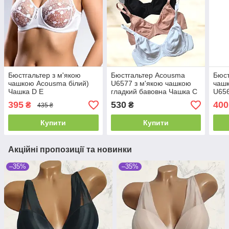
Бюстгальтер з м'якою
Бюстгальтер Acousma
Бюст
чашкою Acousma білий)
U6577 з м'якою чашкою
чаш
Чашка D E
гладкий бавовна Чашка C
U65
D
395
530
400
₴
₴
435 ₴
Купити
Купити
Акційні пропозиції та новинки
–35%
–35%