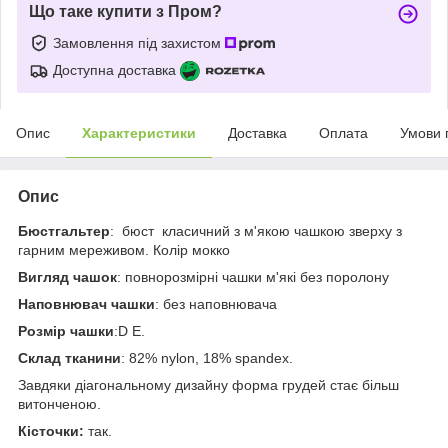
Що таке купити з Пром?
Замовлення під захистом
Доступна доставка
Опис
Характеристики
Доставка
Оплата
Умови 
Опис
Бюстгальтер
: бюст класичний з м'якою чашкою зверху з
гарним мереживом. Колір мокко
Вигляд чашок
: повнорозмірні чашки м'які без поролону
Наповнювач чашки
: без наповнювача
Розмір чашки
:D E.
Склад тканини
: 82% nylon, 18% spandex.
Завдяки діагональному дизайну форма грудей стає більш
витонченою.
Кісточки:
так.