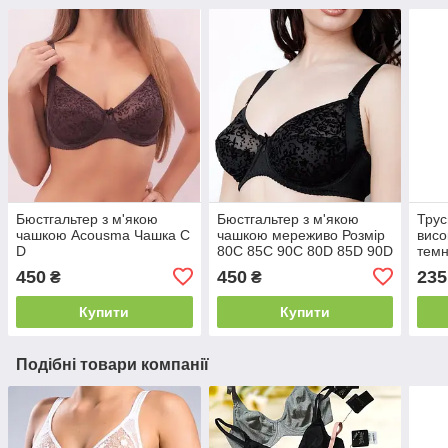
Бюстгальтер з м'якою
Бюстгальтер з м'якою
Трус
чашкою Acousma Чашка C
чашкою мереживо Розмір
висо
D
80C 85C 90С 80D 85D 90D
темн
95D
L
450
450
235
₴
₴
Купити
Купити
Подібні товари компанії