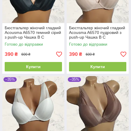
Бюстгальтер жіночий гладкий
Бюстгальтер жіночий гладкий
Acousma A6570 темний сірий
Acousma A6570 пудровий з
з push-up Чашка B C
push-up Чашка B C
Готово до відправки
Готово до відправки
390
390
₴
₴
600 ₴
600 ₴
Купити
Купити
–35%
–35%