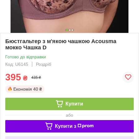
Бюстгальтер з м'якою чашкою Acousma
мокко Чашка D
Готово до відправки
Код: U6145
Роздріб
395
₴
435 ₴
Економія
40 ₴
Купити
або
Купити з