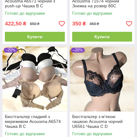
Acousma A6571 чорний з
Acousma 71574 чорний
push-up Чашка B C
Знижка на розмір 80С
Готово до відправки
Готово до відправки
422,50
350
₴
₴
650 ₴
450 ₴
Купити
Купити
–20%
–20%
Бюстгальтер гладкий з
Бюстгальтер з м'якою
мереживом Acousma A6574
чашкою Acousma чорний
Чашка B C
U6561 Чашка C D
Готово до відправки
Готово до відправки