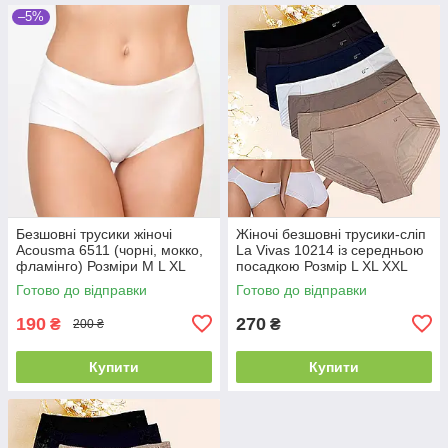
–5%
Безшовні трусики жіночі
Жіночі безшовні трусики-сліп
Acousma 6511 (чорні, мокко,
La Vivas 10214 із середньою
фламінго) Розміри M L XL
посадкою Розмір L XL XXL
XXL
Готово до відправки
Готово до відправки
190
270
₴
₴
200 ₴
Купити
Купити