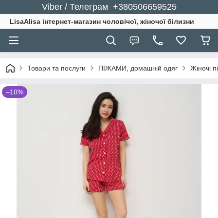
Viber / Телеграм +380506659525
LisaAlisa інтернет-магазин чоловічої, жіночої білизни
Товари та послуги
ПІЖАМИ, домашній одяг
Жіночі п
–10%