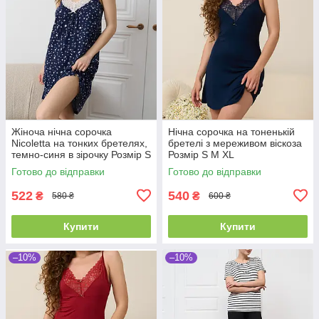
Жіноча нічна сорочка
Нічна сорочка на тоненькій
Nicoletta на тонких бретелях,
бретелі з мереживом віскоза
темно-синя в зірочку Розмір S
Розмір S M XL
M L
Готово до відправки
Готово до відправки
522
540
₴
₴
580 ₴
600 ₴
Купити
Купити
–10%
–10%