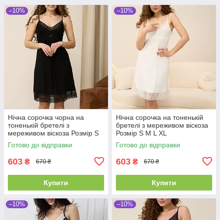
–10%
–10%
Нічна сорочка чорна на
Нічна сорочка на тоненькій
тоненькій бретелі з
бретелі з мереживом віскоза
мереживом віскоза Розмір S
Розмір S M L XL
M L XL
Готово до відправки
Готово до відправки
603
603
₴
₴
670 ₴
670 ₴
Купити
Купити
–10%
–10%