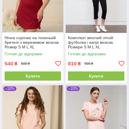
Нічна сорочка на тоненькій
Комплект жіночий літній
бретелі з мереживом віскоза
футболка і капрі віскоза
Розмір S M L XL
Розміри S M L XL
Готово до відправки
Готово до відправки
540
810
₴
₴
600 ₴
900 ₴
Купити
Купити
–10%
–10%