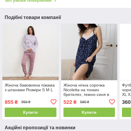
Всі умови повернення
Подібні товари компанії
Жіноча бавовняна піжама
Жіноча нічна сорочка
Футб
з штанами Розміри S M L
Nicoletta на тонких
чорн
бретелях, темно-синя в
XL X
зірочку Розмір S M L
855
522
360
₴
₴
950 ₴
580 ₴
Купити
Купити
Акційні пропозиції та новинки