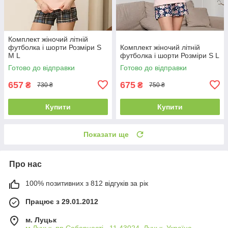
Комплект жіночий літній
футболка і шорти Розміри S
Комплект жіночий літній
M L
футболка і шорти Розміри S L
Готово до відправки
Готово до відправки
657
675
₴
₴
730 ₴
750 ₴
Купити
Купити
Показати ще
Про нас
100% позитивних з 812 відгуків за рік
Працює з 29.01.2012
м. Луцьк
м Луцьк, пр Соборності , 11 43024, Луцьк, Україна