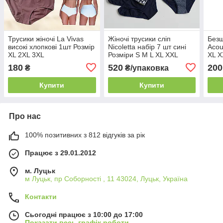
Трусики жіночі La Vivas
Жіночі трусики сліп
Безш
високі хлопкові 1шт Розмір
Nicoletta набір 7 шт сині
Acou
XL 2XL 3XL
Розміри S M L XL XXL
XL X
180
520
200
₴
₴/упаковка
Купити
Купити
Про нас
100% позитивних з 812 відгуків за рік
Працює з 29.01.2012
м. Луцьк
м Луцьк, пр Соборності , 11 43024, Луцьк, Україна
Контакти
Сьогодні працює з 10:00 до 17:00
Показати весь графік роботи