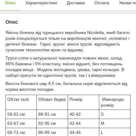
Опис
Характеристики
Доставка
Оплата
Умови п
Опис
Якісна білизна від турецького виробника Nicoletta, який багато
років спеціалізується тільки на виробництві жіночої ,чоловічої і
дитячої білизни. Гарні, зручні жіночі трусікі відповідають
сучасним технологіям крою та відшиву.
Труси сліпи з натуральної тканинидля повних жінок, склад
95% бавовна і 5% еластану, якісно відшиті, без потовщень,
посадка вища. Модель молодіжна, цікава, гарні кольори. В
наборі присутні як однотонні трусікі, так і з візерунками.
Висота бокового шву 8,5 см, батальна серія відрізняється від
норми висотою посадки.
Об'єм таліі
Обхват бедер
Розмір
Міжнародн.
розмір
58-62 см
88-91 см
40-42
S
63-67 см
92-95 см
42-44
M
68-72 см
96-99 см
44-46
L