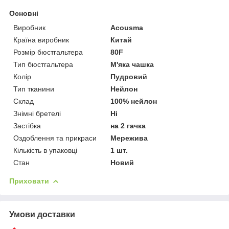
Основні
Виробник
Acousma
Країна виробник
Китай
Розмір бюстгальтера
80F
Тип бюстгальтера
М'яка чашка
Колір
Пудровий
Тип тканини
Нейлон
Склад
100% нейлон
Знімні бретелі
Ні
Застібка
на 2 гачка
Оздоблення та прикраси
Мережива
Кількість в упаковці
1 шт.
Стан
Новий
Приховати
Умови доставки