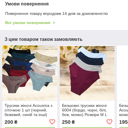
Умови повернення
Повернення товару впродовж 14 днів за домовленістю
Всі умови повернення
З цим товаром також замовляють
Трусики жіночі Acousma з
Безшовні трусики жіночі
Безш
сіточкою 1 шт (чорний,
6004 (бордо, чорні, білі,
Acou
бєжевий, синій та інші)
бєж, мокко) Розміри M L
мокк
Розміри S M L XL XXL
XL XXL
200
250
195
₴
₴