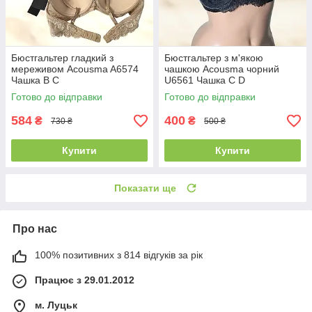
Бюстгальтер гладкий з
Бюстгальтер з м'якою
мереживом Acousma A6574
чашкою Acousma чорний
Чашка B C
U6561 Чашка C D
Готово до відправки
Готово до відправки
584
400
₴
₴
730 ₴
500 ₴
Купити
Купити
Показати ще
Про нас
100% позитивних з 814 відгуків за рік
Працює з 29.01.2012
м. Луцьк