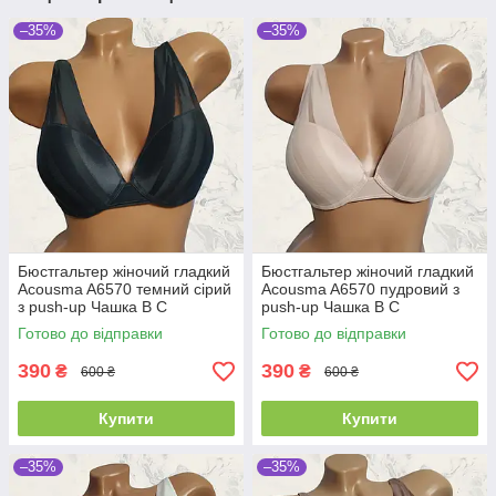
–35%
–35%
Бюстгальтер жіночий гладкий
Бюстгальтер жіночий гладкий
Acousma A6570 темний сірий
Acousma A6570 пудровий з
з push-up Чашка B C
push-up Чашка B C
Готово до відправки
Готово до відправки
390
390
₴
₴
600 ₴
600 ₴
Купити
Купити
–35%
–35%