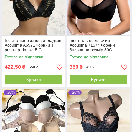
Бюстгальтер жіночий гладкий
Бюстгальтер жіночий
Acousma A6571 чорний з
Acousma 71574 чорний
push-up Чашка B C
Знижка на розмір 80С
Готово до відправки
Готово до відправки
422,50
350
₴
₴
650 ₴
450 ₴
Купити
Купити
–20%
–20%