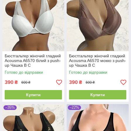
Бюстгальтер жіночий гладкий
Бюстгальтер жіночий гладкий
Acousma A6570 білий з push-
Acousma A6570 мокко з push-
up Чашка B C
up Чашка B C
Готово до відправки
Готово до відправки
390
390
₴
₴
600 ₴
600 ₴
Купити
Купити
–35%
–22%