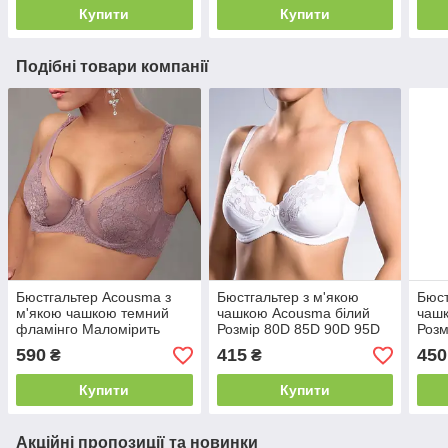
Купити
Купити
Подібні товари компанії
Бюстгальтер Acousma з
Бюстгальтер з м'якою
Бюст
м'якою чашкою темний
чашкою Acousma білий
чашк
фламінго Маломірить
Розмір 80D 85D 90D 95D
Розм
Розмір 80C 85C 90C 80D
85D
590
415
450
₴
₴
85D 90D 95D
Купити
Купити
Акційні пропозиції та новинки