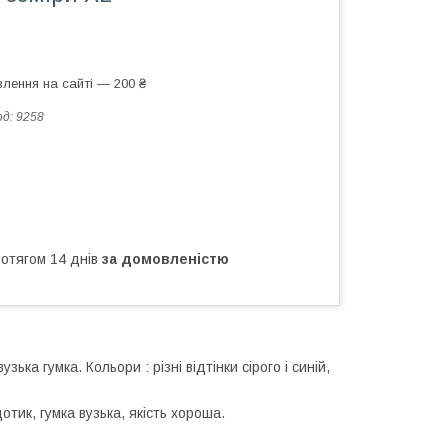
лення на сайті — 200 ₴
од:
9258
ротягом 14 днів
за домовленістю
ка гумка. Кольори : різні відтінки сірого і синій,
ик, гумка вузька, якість хороша.