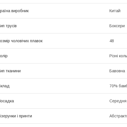
раїна виробник
Китай
ип трусів
Боксери
озмір чоловічих плавок
48
олір
Різні кол
ип тканини
Бавовна
Склад
70% бамб
Посадка
Середня
ізерунки і принти
Абстракт