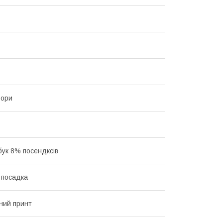
ьори
ук 8% посендксів
 посадка
ний принт