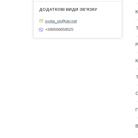
К
sveta_sk@ukr.net
Т
+380506659525
Р
К
Т
В