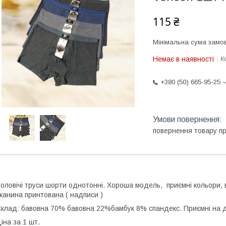
115 ₴
Мінімальна сума замов
Немає в наявності
К
+380 (50) 665-95-25
повернення товару п
оловічі труси шорти однотонні. Хороша модель, приємні кольори, вузь
канина принтована ( надписи )
клад: бавовна 70% бавовна 22%бамбук 8% спандекс. Приємні на дот
іна за 1 шт.