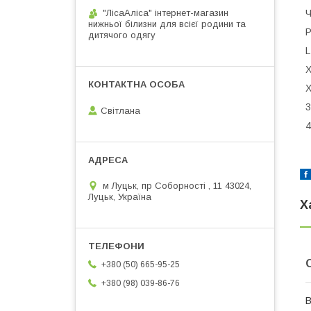
"ЛісаАліса" інтернет-магазин
Ч
нижньої білизни для всієї родини та
Р
дитячого одягу
L
X
X
3
Світлана
4
м Луцьк, пр Соборності , 11 43024,
Луцьк, Україна
Х
+380 (50) 665-95-25
+380 (98) 039-86-76
В