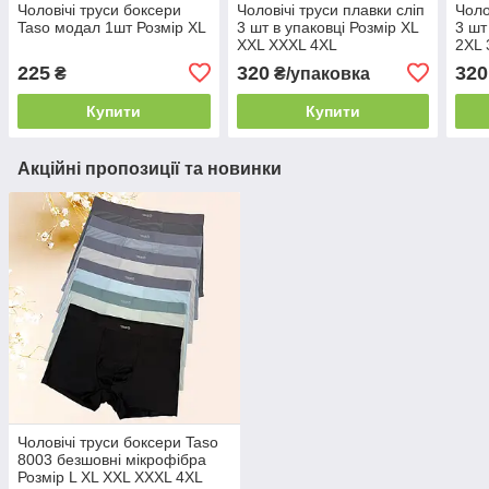
Чоловічі труси боксери
Чоловічі труси плавки сліп
Чоло
Taso модал 1шт Розмір XL
3 шт в упаковці Розмір XL
3 шт
XXL XXXL 4XL
2XL 
225
320
320
₴
₴/упаковка
Купити
Купити
Акційні пропозиції та новинки
Чоловічі труси боксери Taso
8003 безшовні мікрофібра
Розмір L XL XXL XXXL 4XL