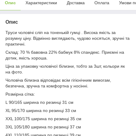
Опис
Характеристики
Доставка
Оплата
Умови п
Опис
Труси чоловічі сліп на тоненькій гумці . Висока якість за
розумну ціну. Відмінно виглядають, чудово носяться, зручні та
практичні.
Склад: 70 % бавовна 22% бабмук 8% спандекс. Приємні на
дотик, якість хороша.
Ціна за упаковку чоловічої білизни, тобто за 3шт, кольори як
на фото.
Чоловіча білизна відповідає всім гігієнічним вимогам,
безпечна, зручна та комфортна у носінні.
Розмірна сітка:
L 90/165 ширина по резинці 31 см
XL 95/170 ширина по резинці 33 см
XXL 100/175 ширина по резинці 35 см
3XL 105/180 ширина по резинці 37 см
4XL 110/185 ширина по резинці 39 см