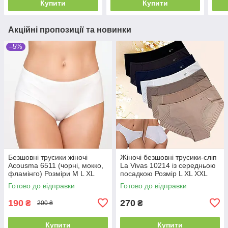
Купити
Купити
Акційні пропозиції та новинки
–5%
Безшовні трусики жіночі
Жіночі безшовні трусики-сліп
Acousma 6511 (чорні, мокко,
La Vivas 10214 із середньою
фламінго) Розміри M L XL
посадкою Розмір L XL XXL
XXL
Готово до відправки
Готово до відправки
190
270
₴
₴
200 ₴
Купити
Купити