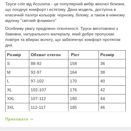
Труси сліп від Acousma - це популярний вибір жіночої білизни,
що поєднує комфорт і естетику. Дана модель, доступна в
класичній палітрі кольорів: чорному, білому, а також в ніжному
відтінку "світлий фламінго"
Особливу увагу приділено гігієнічності. Труси виготовлені ​​з
бавовни, натурального матеріалу, який добре пропускає
повітря та вбирає вологу, що забезпечує комфорт протягом
дня.
Розмір
Обхват стегон
Ріст
Розмір
S
88-92
158
36
M
92-97
164
38
L
97-102
170
40
XL
102-107
176
42
XXL
107-112
180
44
3XL
112-117
185
46
Приховати