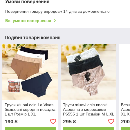
Умови повернення
Повернення товару впродовж 14 днів за домовленістю
Всі умови повернення
Подібні товари компанії
Труси жіночі сліп La Vivas
Труси жіночі сліп високі
Безш
безшовні середня посадка
Acousma з мереживом
Acou
1 шт Розмір L XL
P6555 1 шт Розміри M L XL
XL X
XXL
190
295
200
₴
₴