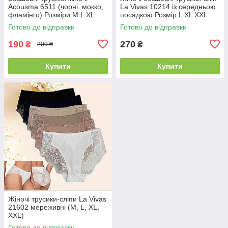
Acousma 6511 (чорні, мокко,
La Vivas 10214 із середньою
фламінго) Розміри M L XL
посадкою Розмір L XL XXL
XXL
Готово до відправки
Готово до відправки
190
270
₴
₴
200 ₴
Купити
Купити
Жіночі трусики-сліпи La Vivas
21602 мереживні (M, L, XL,
XXL)
Готово до відправки