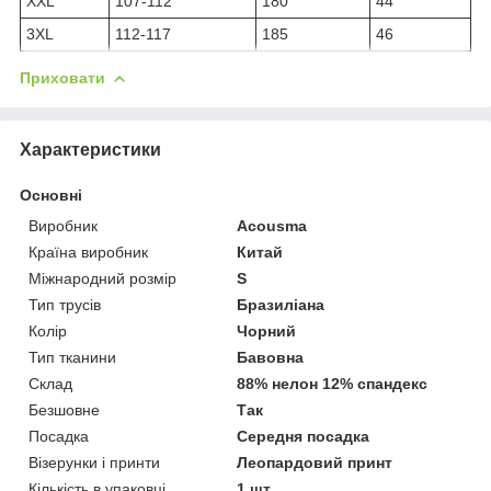
XXL
107-112
180
44
3XL
112-117
185
46
Приховати
Характеристики
Основні
Виробник
Acousma
Країна виробник
Китай
Міжнародний розмір
S
Тип трусів
Бразиліана
Колір
Чорний
Тип тканини
Бавовна
Склад
88% нелон 12% спандекс
Безшовне
Так
Посадка
Середня посадка
Візерунки і принти
Леопардовий принт
Кількість в упаковці
1 шт.