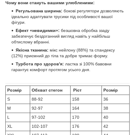
Чому вони стануть вашими улюбленими:
Регульована ширина:
бокові регулятори дозволяють
ідеально адаптувати трусики під особливості вашої
фігури.
Ефект «невидимки»:
безшовна обробка ззаду
забезпечує бездоганний вигляд навіть у найбільш
обтислому вбранні.
Якісна тканина:
мікс нейлону (88%) та спандексу
(12%) приємний до тіла та добре тримає форму.
Турбота про здоров'я:
ластка зі 100% бавовни
гарантує комфорт протягом усього дня.
Розмір
Обхват стегон
Ріст
Розмір
S
88-92
158
36
M
92-97
164
38
L
97-102
170
40
XL
102-107
176
42