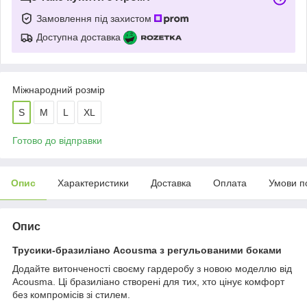
Замовлення під захистом
Доступна доставка
Міжнародний розмір
S
M
L
XL
Готово до відправки
Опис
Характеристики
Доставка
Оплата
Умови п
Опис
Трусики-бразиліано Acousma з регульованими боками
Додайте витонченості своєму гардеробу з новою моделлю від
Acousma. Ці бразиліано створені для тих, хто цінує комфорт
без компромісів зі стилем.