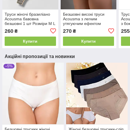
Труси жіночі бразиліано
Безшовні високі труси
Трус
Acousma бавовна
Acousma з легким
Acou
безшовні 1 шт Розміри M L
утягуючим ефектом
з бо
XL XXL
Розміри M L XL XXL
(M L
260
270
255
₴
₴
Купити
Купити
Акційні пропозиції та новинки
–5%
Безшовні трусики жіночі
Жіночі безшовні трусики-сліп